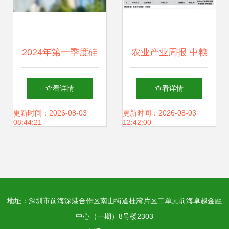
2024年第一季度硅
农业产业周报 中粮
胶制品概念上市公
集团、极飞科技、
查看详情
查看详情
司毛利率榜解析 石
克明食品、牧原股
更新时间：2026-08-03
更新时间：2026-08-03
08:44:21
12:42:00
英股份以61.2%领
份动态追踪与投资
跑，投资兴办实业
展望
地址：深圳市前海深港合作区南山街道桂湾片区二单元前海卓越金融
的深层启示
中心（一期）8号楼2303