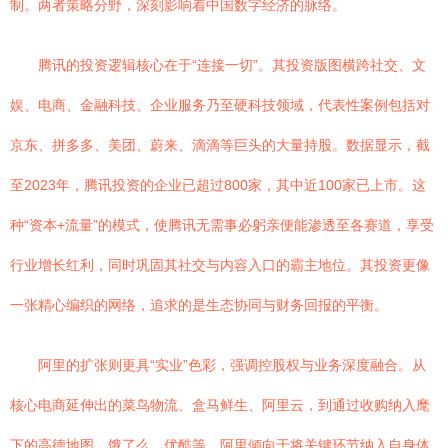
制。两者策略分野，深刻影响着中国数字经济的脉络。
腾讯的投资逻辑核心在于“连接一切”。其投资版图横跨社交、文
娱、电商、金融科技、企业服务乃至硬科技领域，代表性案例包括对
京东、拼多多、美团、蔚来、滴滴等巨头的大量持股。数据显示，截
至2023年，腾讯投资的企业已超过800家，其中近100家已上市。这
种“资本+流量”的模式，使腾讯无需事必躬亲便能渗透至各赛道，享受
行业增长红利，同时巩固其社交与内容入口的霸主地位。其投资更像
一张精心编织的网络，追求的是生态协同与财务回报的平衡。
阿里的扩张则更具“实业”色彩，强调控股权与业务深度融合。从
核心电商延伸出的菜鸟物流、盒马鲜生、阿里云，到通过收购纳入麾
下的高德地图、饿了么、优酷等，阿里倾向于将关键环节纳入自身体