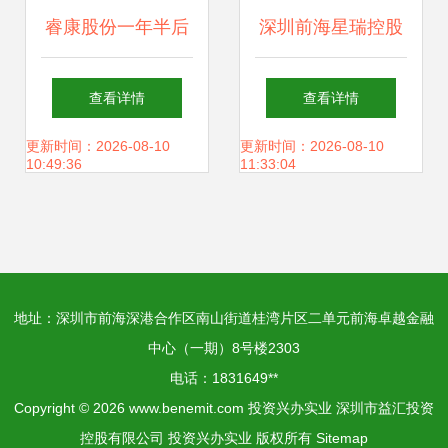
睿康股份一年半后
深圳前海星瑞控股
再易主 未来有望重
投资兴办实业的战
查看详情
查看详情
回电缆主业 投资兴
略布局与价值创造
更新时间：2026-08-10
更新时间：2026-08-10
10:49:36
11:33:04
办实业
地址：深圳市前海深港合作区南山街道桂湾片区二单元前海卓越金融
中心（一期）8号楼2303
电话：1831649**
Copyright © 2026
www.benemit.com
投资兴办实业
深圳市益汇投资
控股有限公司
投资兴办实业
版权所有
Sitemap