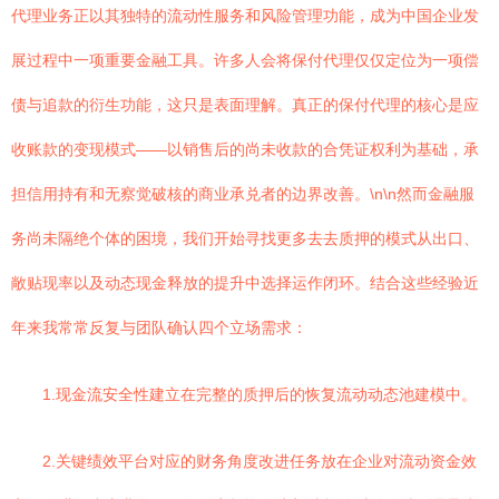
代理业务正以其独特的流动性服务和风险管理功能，成为中国企业发
展过程中一项重要金融工具。许多人会将保付代理仅仅定位为一项偿
债与追款的衍生功能，这只是表面理解。真正的保付代理的核心是应
收账款的变现模式——以销售后的尚未收款的合凭证权利为基础，承
担信用持有和无察觉破核的商业承兑者的边界改善。\n\n然而金融服
务尚未隔绝个体的困境，我们开始寻找更多去去质押的模式从出口、
敞贴现率以及动态现金释放的提升中选择运作闭环。结合这些经验近
年来我常常反复与团队确认四个立场需求：
1.现金流安全性建立在完整的质押后的恢复流动动态池建模中。
2.关键绩效平台对应的财务角度改进任务放在企业对流动资金效