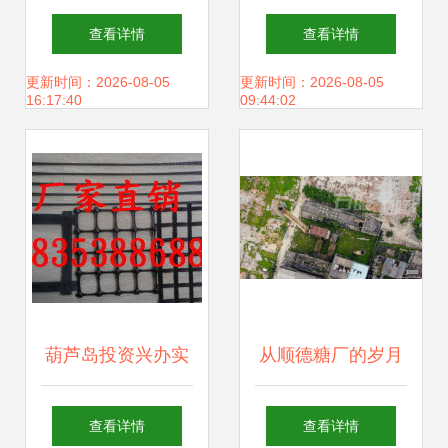
龙新天地助力清远
就川企脊梁——四
查看详情
查看详情
旅游创新发展
川汉龙集团投资兴
更新时间：2026-08-05
更新时间：2026-08-05
16:17:40
09:44:02
办实业的价值与实
践
葫芦岛投资兴办实
从顺德糖厂的岁月
业指南
峥嵘看实业投资的
查看详情
查看详情